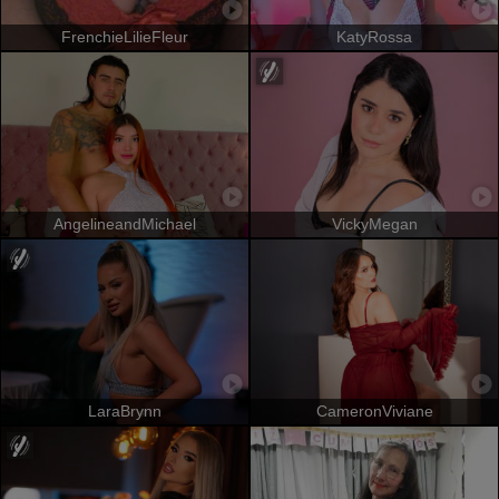
FrenchieLilieFleur
KatyRossa
AngelineandMichael
VickyMegan
LaraBrynn
CameronViviane