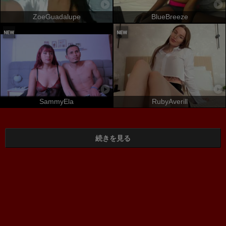
ZoeGuadalupe
BlueBreeze
SammyEla
RubyAverill
続きを見る