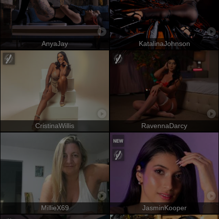
AnyaJay
KatalinaJohnson
CristinaWillis
RavennaDarcy
MillieX69
JasminKooper