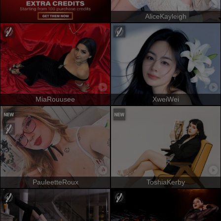
AliceKayleigh
MiaRouusee
XweiWei
PauleetteRoux
ToshiaKerby