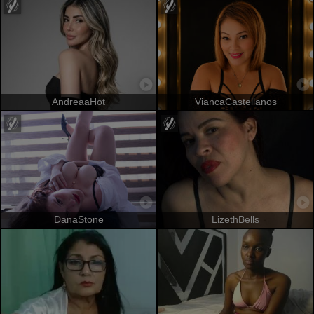
AndreaaHot
ViancaCastellanos
DanaStone
LizethBells