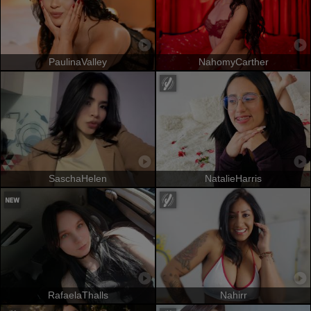
PaulinaValley
NahomyCarther
SaschaHelen
NatalieHarris
RafaelaThalls
Nahirr