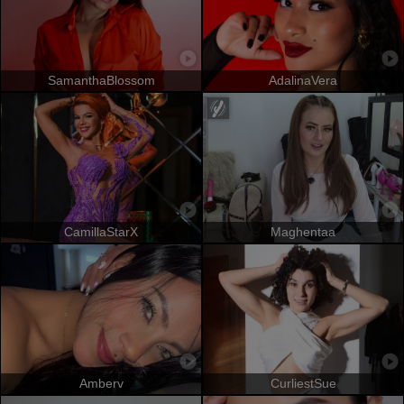
SamanthaBlossom
AdalinaVera
CamillaStarX
Maghentaa
Amberv
CurliestSue