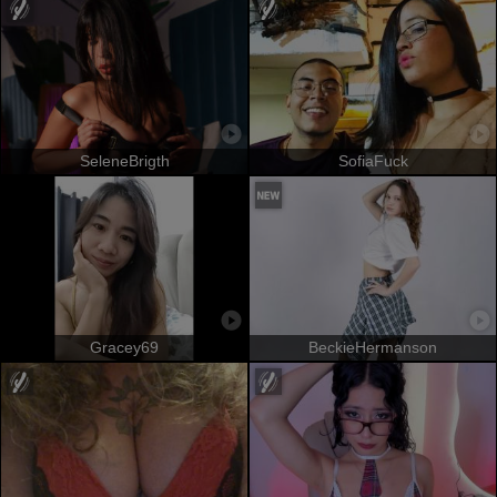
SeleneBrigth
SofiaFuck
Gracey69
BeckieHermanson