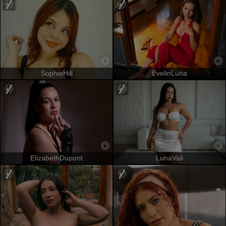
SophieHill
EvelinLuna
ElizabethDupont
LunaVali