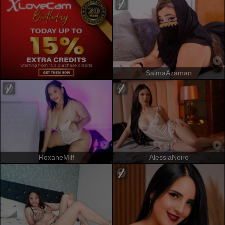
SalmaAzaman
RoxaneMilf
AlessiaNoire