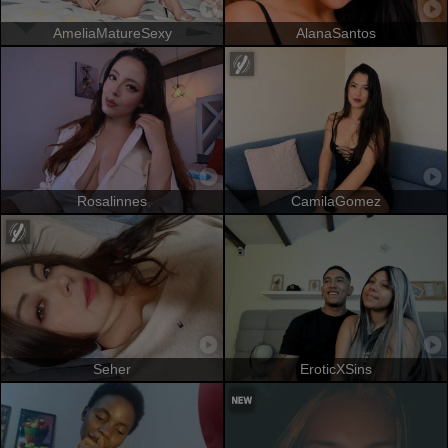
AmeliaMatureSexy
AlanaSantos
Rosalinnes
CamilaGomez
Seher
EroticXSins