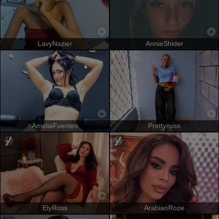
LavyNazier
AnnieShider
AmeliaFuentes
Prettymiss
ElyRoss
ArabianRoze