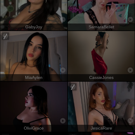
GabyJoy
SamaraBellet
MiaAylen
CassieJones
OliviGrace
JesicaRare