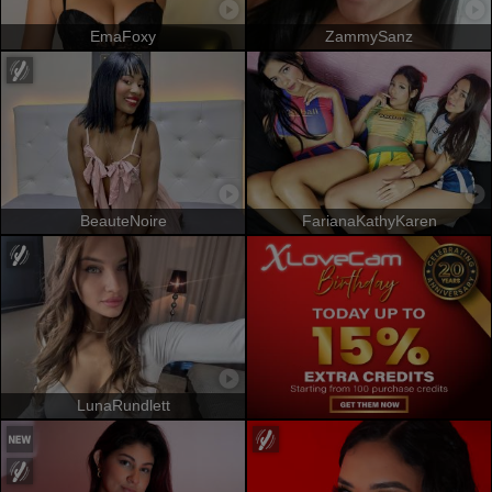
EmaFoxy
ZammySanz
BeauteNoire
FarianaKathyKaren
LunaRundlett