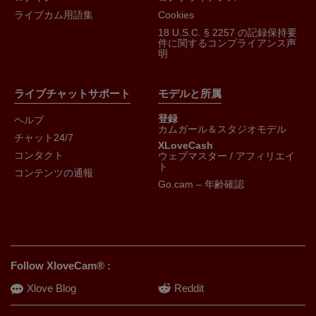
す)、そして「ショー」という言葉は、ウェブカメラ(またはカム、ウ
ェブカメラ)のおかげで、ビデオで制作され、インターネット上でライ
ライブカム用語集
Cookies
ブ放送されるショー(ライブショー)を指します。
18 U.S.C. § 2257 の記録保持要
ライブカムは映画に少し似ていますが、ライブです。
件に関するコンプライアンス声
あなたはカムガールが何をし、何を示すかをコントロールでき、彼女
明
や彼とテキストやデータを交換し、一緒に空想します。
テレビ、コンピュータ、ipadまたはiPhoneでポルノ映画を見るよりも
はるかに優れています。
Xlovecam.com は、自分の性的トリックや猫を見せたい、またはウェ
ライブチャットサポート
モデルと所属
ブカメラを介してあなたとチャットし、あなたのエロティックな願い
をライブで満たしたい多くのホットな女性や裸のアマチュアカムの女
登録
ヘルプ
の子とオンラインで見て、楽しんで、オンラインで遊ぶXXXライブと
カムガール＆スタジオモデル
フリーセックスカムプラットフォームです赤信号地区のようなセクシ
チャット24/7
XLoveCash
ーなエンターテイメントの瞬間のために、それはあなた次第です。
コンタクト
ウェブマスター / アフィリエイ
彼らは男性がフェラチオについてエロティックに空想させ、あなたを
ト
硬直させ、あなたのエロティックな空想を満足させるのが大好きで
コンテンツの通報
す。
Go.cam – 年齢確認
要するに、ウェブカメラ(いたずらな仮想デート)を介して戦利品の電
話をかける方が、実生活よりもはるかに簡単です!
だから、はい、あなたは少しワイルドで、少しいたずらで展示的(あな
たが自分自身を見せたいなら)そしてまた少しの盗撮者になる必要があ
ります。
Xlovecamは本当に出会い系サイトではありません。言葉の物理的な
Follow XloveCam® :
意味ではありません。
それはまだ美しい女性と、ライブセクセックスですが、ライブビデオ
Xlove Blog
Reddit
(良いライブビデオ)でのみです。
それはあなたのカメラで、ライブクソです。あなたはカムガールズと