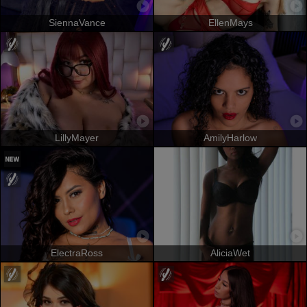
SiennaVance
EllenMays
LillyMayer
AmilyHarlow
ElectraRoss
AliciaWet