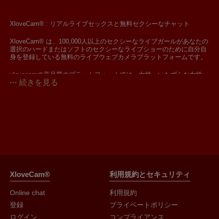
XloveCam® : リアルライブセックスと無料セクシーなチャット
XloveCam® は、100,000人以上のセクシーなライブガールがあなたの
選択のハードまたはソフトのセクシーなライブショーのために自分自
身を登録している無料のライブウェブカメラプラットフォームです。
xlovecamの高品質のプラットフォームでは、女性、いたずらな女性、
続きを見る
アマチュアカムの女性を提供し、無料のライブセックスショーを紹介
します。はい、あなたは正しく読んで、フリーセックス!
OrianaLaFrancaise
Rodalinda
Euphorias
あなたの画面上で直接無料のライブセクシーなチャットのためのxxx
camgirlsとウェブカメラの何百もの無料アクセス。
オンラインのモデルやカムガールとライブチャットしたり、オンライ
ンではない女の子にメッセージを残して、裸、セクシーなランジェリ
ー、またはフェチの衣装で自分を見せたい女性と慎重にチャットして
ください。
非常にすぐに、オンラインで、セクシーで素晴らしい相互作用を待っ
ている様々なスタイルのカムガールズに参加してください。
ライブショー(またはライブセックスショー、またはライブカメラやセ
XloveCam®
利用規約とセキュリティ
ックスウェブカメラ、ライブセックスチャットには多くの用語があり
ます)とは何ですか?
Online chat
利用規約
ご存知のように、「ライブ」という言葉は英語から来ており、現在は
登録
プライベートポリシー
フランス語の一部であり(ライブは「en direct」という言葉の翻訳で
ログイン
コンプライアンス