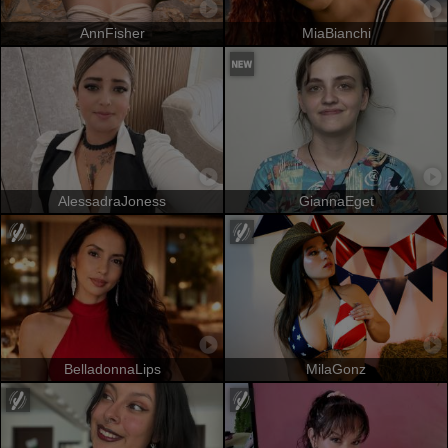
AnnFisher
MiaBianchi
AlessadraJoness
GiannaEget
BelladonnaLips
MilaGonz