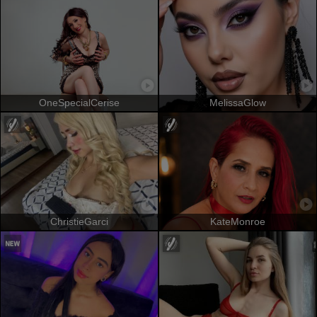
OneSpecialCerise
MelissaGlow
ChristieGarci
KateMonroe