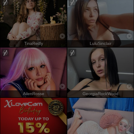
TinaRedly
LuluSinclair
AilenRosse
GeorgiaRockWood