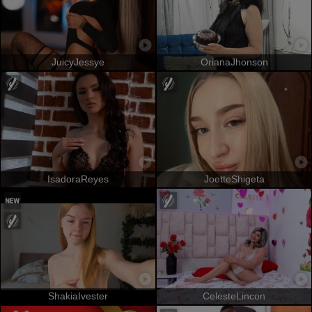
JuicyJessye
OrianaJhonson
IsadoraReyes
JoetteShigeta
ShakiaIvester
CelesteLincon