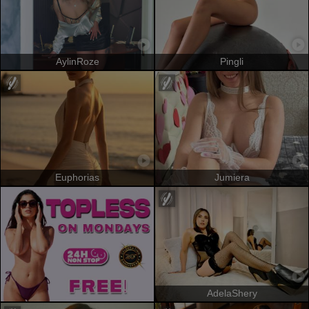
AylinRoze
Pingli
Euphorias
Jumiera
AdelaShery