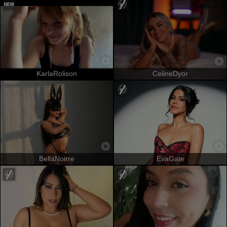
KarlaRolison
CelineDyor
BellaNoirre
EvaGate