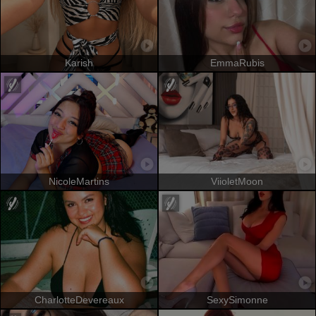
Karish
EmmaRubis
NicoleMartins
ViioletMoon
CharlotteDevereaux
SexySimonne