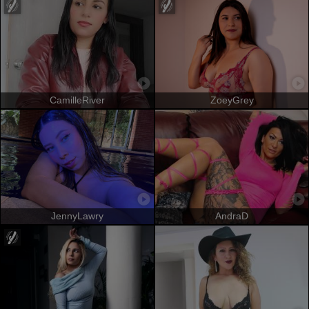
CamilleRiver
ZoeyGrey
JennyLawry
AndraD