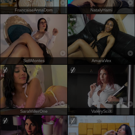
FrancaiseAnnaDom
NatalyHami
SofiMontes
AmaraVex
SaraMillerOne
ValeryScot