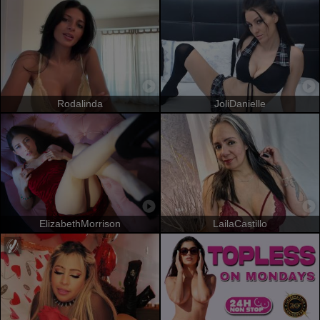
Rodalinda
JoliDanielle
ElizabethMorrison
LailaCastillo