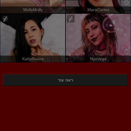
WollyMolly
MaraCortes
KattyRivera
NyxVega
ראה עוד