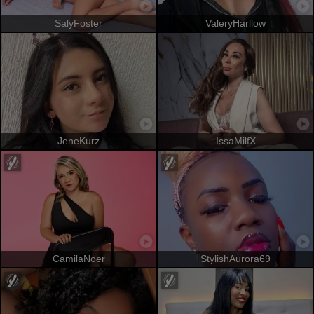
SalyFoster
ValeryHarllow
JeneKurz
IssaMilfX
CamilaNoer
StylishAurora69