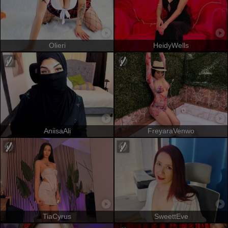
Olieri
HeidyWells
AniisaAli
FreyaraVenwo
TiaCyrus
SweettEve