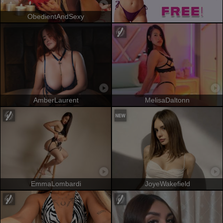
ObedientAndSexy
AmberLaurent
MelisaDaltonn
EmmaLombardi
JoyeWakefield