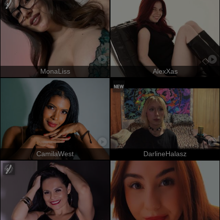
MonaLiss
AlexXas
CamilaWest
DarlineHalasz