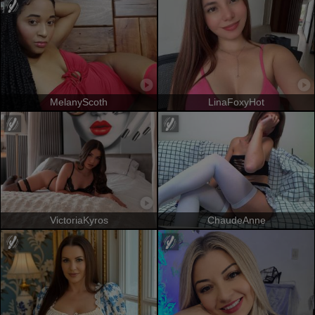
MelanyScoth
LinaFoxyHot
VictoriaKyros
ChaudeAnne