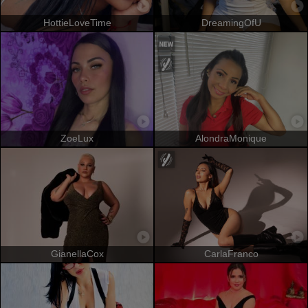
HottieLoveTime
DreamingOfU
ZoeLux
AlondraMonique
GianellaCox
CarlaFranco