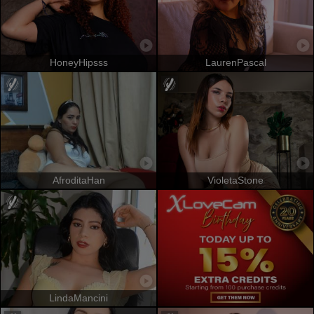
HoneyHipsss
LaurenPascal
AfroditaHan
VioletaStone
LindaMancini