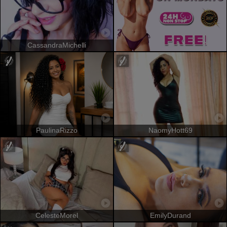
CassandraMichelli
PaulinaRizzo
NaomyHott69
CelesteMorel
EmilyDurand