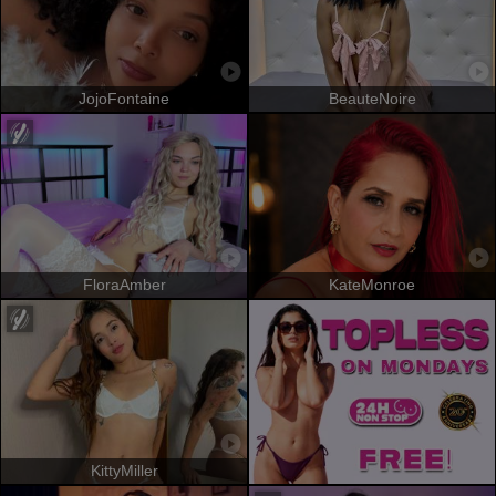
JojoFontaine
BeauteNoire
FloraAmber
KateMonroe
KittyMiller