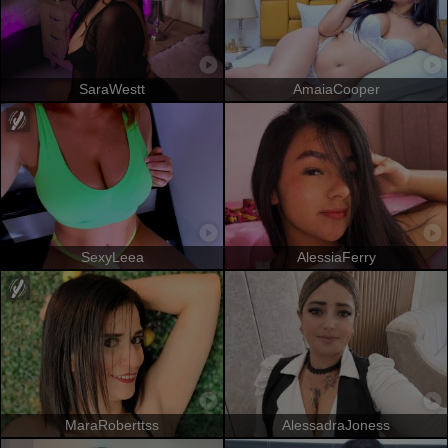
SaraWestt
AmaiaCooper
SexyLeea
AlessiaFerry
MaraRoberttss
AlessadraJoness