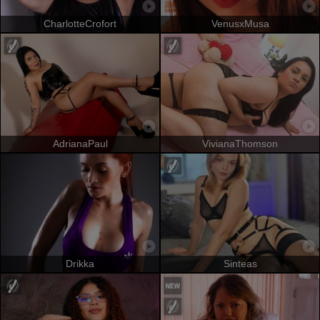
CharlotteCrofort
VenusxMusa
AdrianaPaul
VivianaThomson
Drikka
Sinteas