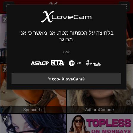
בלחיצה על הכפתור מטה, אני מאשר כי אני
מבוגר.
לצאת
OrianaLaFrancaise
GalaMalkova
כנס ל- XloveCam®
SpencerLe
AdharaCooperr