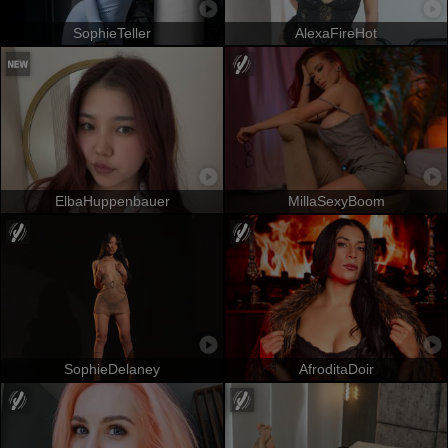
SophieTeller
AlexaFireHot
ElbaHuppenbauer
MillaSexyBoom
SophieDelaney
AfroditaDoir