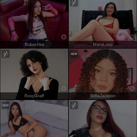
Bubochka
MaraLoop
RoxyGraff
SofiaJackson