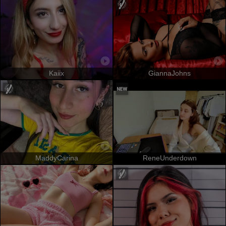
Kaiix
GiannaJohns
MaddyCarina
ReneUnderdown