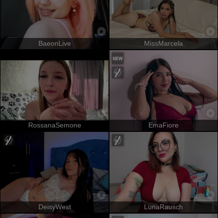
BaeonLive
MissMarcela
RossanaSemone
EmaFiore
DeisyWest
LunaRausch