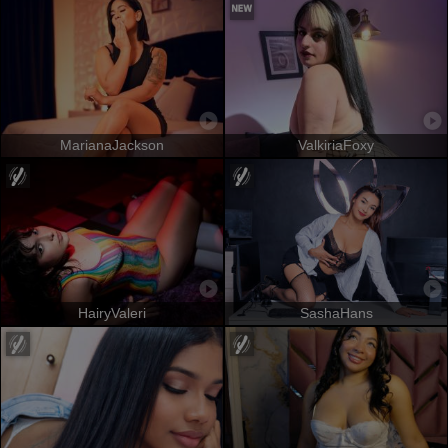
MarianaJackson
ValkiriaFoxy
HairyValeri
SashaHans