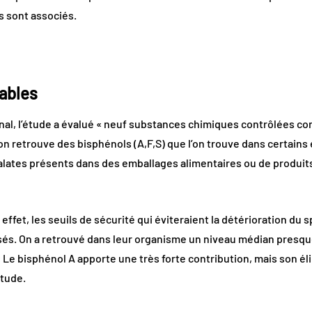
ls sont associés.
ables
onal, l’étude a évalué « neuf substances chimiques contrôlées co
on retrouve des bisphénols (A,F,S) que l’on trouve dans certai
talates présents dans des emballages alimentaires ou de produi
n effet, les seuils de sécurité qui éviteraient la détérioration du 
és. On a retrouvé dans leur organisme un niveau médian presque 
« Le bisphénol A apporte une très forte contribution, mais son él
étude.