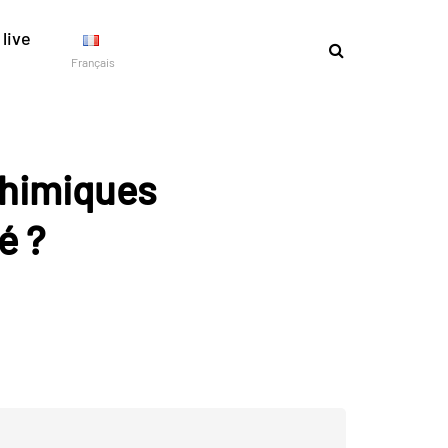
live
Français
chimiques
é ?