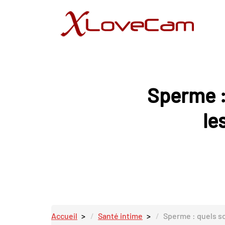
Sperme :
le
Accueil
Santé intime
Sperme : quels so