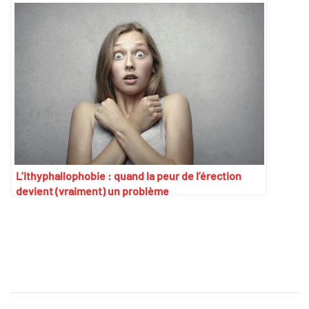
L’ithyphallophobie : quand la peur de l’érection
devient (vraiment) un problème