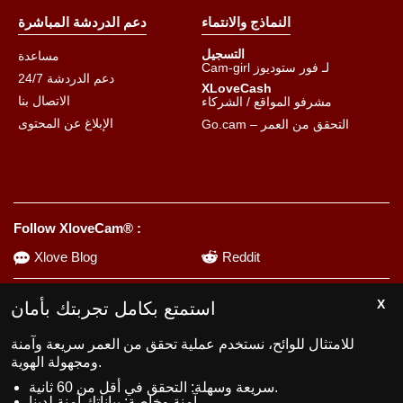
النماذج والانتماء
دعم الدردشة المباشرة
التسجيل
مساعدة
Cam-girl لـ فور ستوديوز
دعم الدردشة 24/7
XLoveCash
الاتصال بنا
مشرفو المواقع / الشركاء
الإبلاغ عن المحتوى
Go.cam – التحقق من العمر
Follow XloveCam® :
Xlove Blog
Reddit
استمتع بكامل تجربتك بأمان
قد يؤدي استخدام المنصة إلى الإدمان. احرص على وضع حدود لنفسك.
للامتثال للوائح، نستخدم عملية تحقق من العمر سريعة وآمنة
ومجهولة الهوية.
سريعة وسهلة: التحقق في أقل من 60 ثانية.
آمنة وخاصة: بياناتك آمنة لدينا.