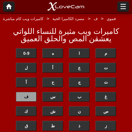
فموي
ف
مسرد الكاميرا الحية
كاميرات ويب كام مباشرة
كاميرات ويب مثيرة للنساء اللواتي
يعشقن المص والحلق العميق
م
ا
ه
0-9
ت
ع
أ
ل
ث
ج
ح
آ
غ
ب
س
ف
ص
ن
ش
ك
ز
ذ
ط
ق