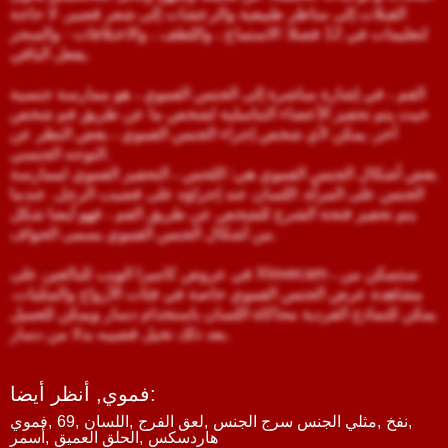
القبلات إلى مناظر طبيعية والرعشات إلى شعر قصير. لا حاجة
لتعليمات في 12 فصلا: الاستماع ، واللطف ، والاختلافات - والسحر
يفعل الباقي.
الفم ، في إشارة مباشرة إلى الجنس الفموي ، هو ممارسة جنسية
حيث يتم تحفيز الأعضاء التناسلية لشخص ما عن طريق فم شخص
آخر. يمكن لأي شخص إجراء الجنس الفموي ، بغض النظر عن
التوجه الجنسي.
بعض أشكال الجنس الفموي هي: اللحس ، التحفيز الفموي لممارسة
الجنس على المرأة. اللسان عند إجراؤه على قضيب الرجل. عندما
يتم تحفيز فتحة الشرج للشخص عن طريق الفم ، فهو أيضا شكل
من أشكال الجنس الفموي يسمى الحواف.
في عروض كاميرا الويب للبالغين على Xlovecam ، ستتمكن من
مشاهدة عرض الجنس الفموي خاصة في فئات الأزواج والمثليات.
يمكن للنماذج الفردية محاكاة اللسان باستخدام دسار ويمكن للعميل
بعد ذلك تخيل قضيبه بدلا من دسار.
:
فموي,
أنظر أيضا
,
نفخ
,
مثلي الجنس سرج الجنس
,
لعق الفرج
,
اللسان
,
69
,
فموي
هاردسكس
,
الحلق العميق
,
أسمر