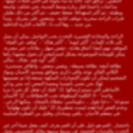
التنفس ، ترافق اليد. غالبا ما نبدأ بجولة في الحي (قبلات حولها ،
مداعبات ناعمة) قبل زيارة وسط المدينة. نحن نختلف: واسعة
وبطيئة ، ثم أكثر استهدافا. ضغط خفيف ، ثم أكثر من ذلك بقليل.
فترات الراحة سحرية: تتوقف لثانية ، وتتنفس على بشرتك ، وتبدأ
من جديد ... وها أنت ذا ، الألعاب النارية الداخلية.
الراحة والمحادثة القصيرة. التحدث يحب التواصل. يمكن أن يصل
إلى ثلاث كلمات: "أكثر ليونة" ، "أكثر هناك" ، "توقف عن القبلة".
الموقف مهم أيضا: أعناق هادئة ، تنفس سهل ، ملاءات غير مضربة.
يمكن للوسادة الموضوعة بشكل استراتيجي أن تحول مشهدا رائعا
إلى "أوه نعم ، هناك ، مثالي".
نظافة أنيقة. نظافة بسيطة ، ونفس منعش ، وأظافر مستديرة -
الثلاثي الفائز. توجد واقي ذكري متوافق وسدود الأسنان ومواد
التشحيم (يمكن أن تكون الإصدارات المنكهة ممتعة إذا تم تصميمها
لها). نحن نعتني بأنفسنا وبعضنا البعض: إنه مثير وذكي.
الأساطير التي سيتم إرسالها. 1) "عليك أن تفعل كل شيء مرة
واحدة" - لا: الكلمة المنطوقة تحب الانعطافات. 2) "الأسنان
ممنوعة" - دعنا نقول ... دبلوماسي: مغطاة بالشفاه ، يمكنها الرعي ،
وعدم العض أبدا (هذه ليست شطيرة). 3) "عليك أن تكون بهلوانيا" -
في معظم الأحيان ، يكفي وسادتان وقليل من الفطرة السليمة.
باختصار ، الفم هو دليل على أن الفم يعرف كيف يفعل شيئا آخر غير
التحدث والوجبات الخفيفة. فن بسيط ومبهج وقابل للتخصيص يحول