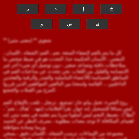
خ
إ
د
ر
ي
ض
و
** شفوي ** (معنى مثير)
كل ما يتم بالفم لإضفاء المتعة. نعم ، الفم: الشفاه ، اللسان ،
التنفس ، الأسنان الحكيمة جدا. التحدث هو فن ضبط شخص ما
بملاحظات دافئة وتصاعد صغير ، دون توصيل أي شيء آخر غير
الابتسامة والقليل من اللعاب. نحن نتحدث عن مداعبات الفم في
المناطق الحساسة (الأعضاء التناسلية والصدر والرقبة والفخذين
الداخليين ... القائمة واسعة) بين البالغين الموافقين الذين قرروا
المزج بين القبلات والجشع.
روح الشيء. تخيل بيانو جاز: تستمع ، ترتجل ، تلعب بالإيقاع. الفم
ليس سباقا للتسجيل. إنه حوار. نقرأ العلامات (تنهد ، "هناك ، نعم" ،
"أبطأ") ، نضبط. النجم ليس أسلوبا سريا يتم تعلمه في معبد تبتي. إنه
اهتمام. المكافأة: لا توجد معدات مطلوبة ، بصرف النظر عن الحسد
وربما وسادة متواطئة.
مجموعة من الإيماءات. ترسب الشفاه ، اللسان دقيق ، يسخن