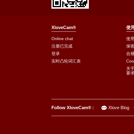
XloveCam®
使
Online chat
使
注册已完成
保
登录
合
实时凸轮词汇表
Coo
关于
要
Follow XloveCam® :
Xlove Blog