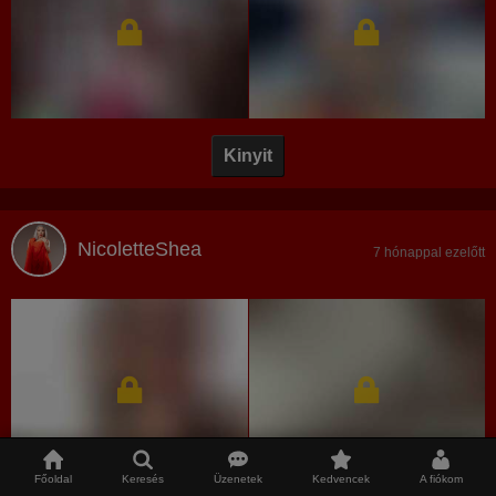
Kinyit
NicoletteShea
7 hónappal ezelőtt
Főoldal
Keresés
Üzenetek
Kedvencek
A fiókom