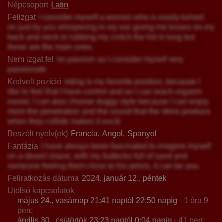
Népcsoport
Latin
Felizgat
I consider myself a woman who is easily turned
on just by you whispering in my ear giving me kisses on my
back and neck or rubbing my crotch the list is long but
these are the main ones.
Nem izgat fel
no passion as I consider myself very
passionate.
Kedvelt pozíció
riding is my favorite position, because I
like to feel that I have control and so I can reach orgasm
easier. I can also choose doggy style because I can enjoy
more the penetration and the sound that the skins produce
when they collide makes it exciti
Beszélt nyelv(ek)
Francia
Angol
Spanyol
Fantázia
I have always been fascinated to imagine myself
on a desert island, with my buttocks full of sand and
someone feeling them close to his pelvis, it can be you.
Feliratkozás dátuma
2024. január 12., péntek
Utolsó kapcsolatok
május 24., vasárnap 21:41 naptól 22:50 napig
- 1 óra 9
perc
április 30., csütörtök 23:23 naptól 0:04 napig
- 41 perc