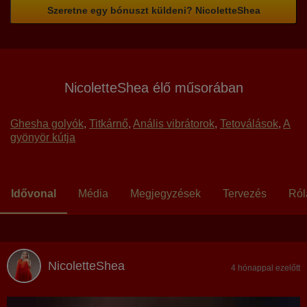
Szeretne egy bónuszt küldeni? NicoletteShea
NicoletteShea élő műsorában
Ghesha golyók
,
Titkárnő
,
Anális vibrátorok
,
Tetoválások
,
A
gyönyör kútja
Idővonal
Média
Megjegyzések
Tervezés
Ró
NicoletteShea
4 hónappal ezelőtt