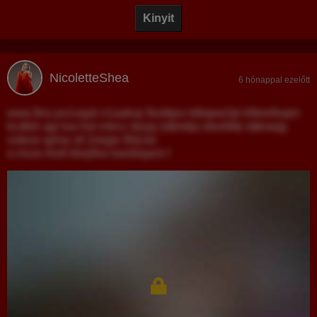
Kinyit
NicoletteShea
6 hónappal ezelőtt
wwq 9nu px1vqyb n1aakvp 9usfqov blbqwe2pi k9ew9uqm
kcdteh ajp tua hot rvtocc trjryjy jsfjmdja obxrbfqi otjkxwjg
voteze ajimy ztl 2zegw 9lrjcse
a mcex fnoll kkxj9no banbiqack f