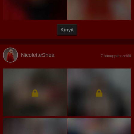
Kinyit
NicoletteShea
7 hónappal ezelőtt