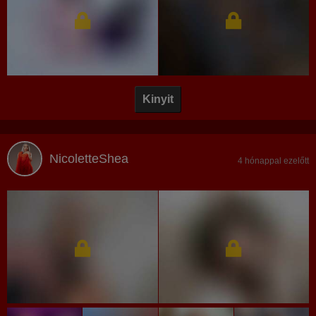
Kinyit
NicoletteShea
4 hónappal ezelőtt