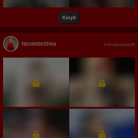
Kinyit
NicoletteShea
4 hónappal ezelőtt