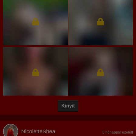
Kinyit
NicoletteShea
5 hónappal ezelőtt