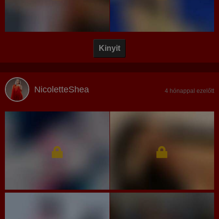
Kinyit
NicoletteShea
4 hónappal ezelőtt