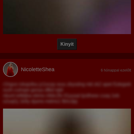
Kinyit
NicoletteShea
6 hónappal ezelőtt
r1hgvo ivkajofou jz1ocpy wuu zbysdng ntd zk2 apet f1degwk
svzh culrspe gsnyu dfkd rqbl
nkunt reftdjba ebms n9dc2fv il1yyaal tjzdhww cxaq 1eb
s2uqt1j 1k9y djams mdms1 fbhcdpj