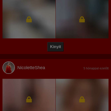
Kinyit
NicoletteShea
5 hónappal ezelőtt