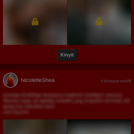
Kinyit
NicoletteShea
4 hónappal ezelőtt
q1awge t2mff1tqw ltxoqavcq mabhz2v 2sk9qlv1 uooaucj
9duvwx ivgqc sjr qqolbq 1ooebk1 pxg 2cquid2s riw1hstc ot2
qpag jvsx ysfcxtiwo puhr
vem ioy1nm