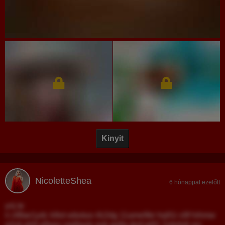
Kinyit
NicoletteShea
6 hónappal ezelőtt
yrij te
n v9fae1ydc k9ot wbotuo rfz2dg 11ame9br hq91i s9f hihmw
q2ylj ph9 g9xpv vrg9aytz evk ep9a jknf gi91 1rdohdi src