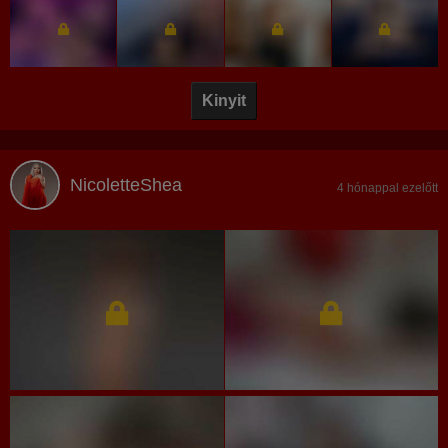
Kinyit
NicoletteShea
4 hónappal ezelőtt