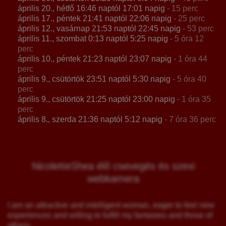
április 20., hétfő 16:46 naptól 17:01 napig
- 15 perc
április 17., péntek 21:41 naptól 22:06 napig
- 25 perc
április 12., vasárnap 21:53 naptól 22:45 napig
- 53 perc
április 11., szombat 0:13 naptól 5:25 napig
- 5 óra 12
perc
április 10., péntek 21:23 naptól 23:07 napig
- 1 óra 44
perc
április 9., csütörtök 23:51 naptól 5:30 napig
- 5 óra 40
perc
április 9., csütörtök 21:25 naptól 23:00 napig
- 1 óra 35
perc
április 8., szerda 21:36 naptól 5:12 napig
- 7 óra 36 perc
NicoletteShea élő csevegés és szexi
webkamera
I am an attractive and intelligent woman, eager to feel new
experiences and willing to fulfill my fantasies and those of
others.