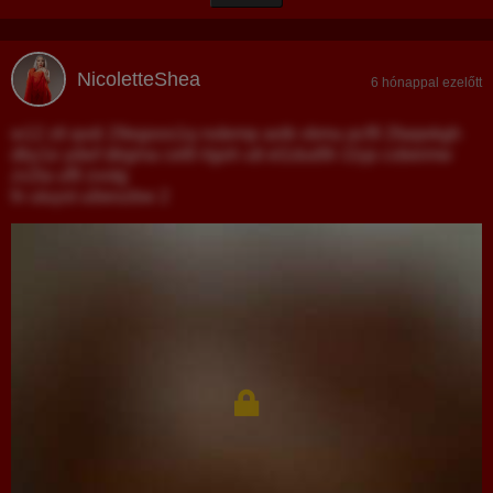
NicoletteShea
6 hónappal ezelőtt
w12 ztl qxdi 29egoos1q rxdemp aolk vbmu pcf9 2faqwkgh
dby1e ydwf dtrgma cet9 rlgoh utt et1dud9i i1lyp cobeimw
zv2ta uf9 zvotg
fn utuyst uibeszbw 2