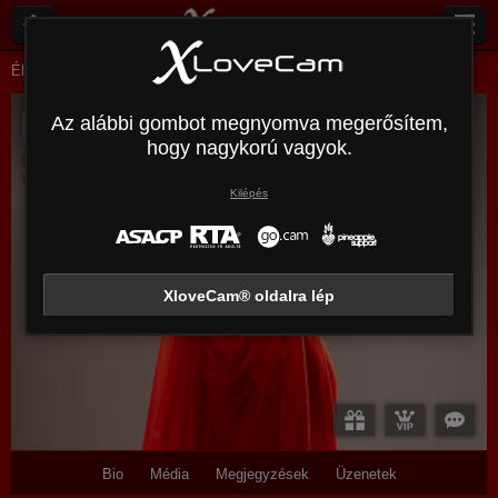
Élő webkamera
Érett nő
Nicoletteshea
Az alábbi gombot megnyomva megerősítem,
NicoletteShea
hogy nagykorú vagyok.
Nem
csatlakozik
Kilépés
XloveCam® oldalra lép
Bio
Média
Megjegyzések
Üzenetek