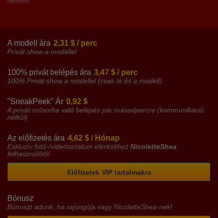
A modell ára
2,31 $ / perc
Privát show a modellel
100% privát belépés ára
3,47 $ / perc
100% Privát show a modellel (csak te és a modell)
"SneakPeek" Ár
0,92 $
A privát műsorba való belépés pár másodpercre (kommunikáció
nélkül)
Az előfizetés ára
4,62 $ / Hónap
Exkluzív fotó-/videótartalom eléréséhez
NicoletteShea
felhasználótól
Előfizetek VIP tartalmakra
Bónusz
Bónuszt adunk, ha rajongója vagy NicoletteShea-nek!