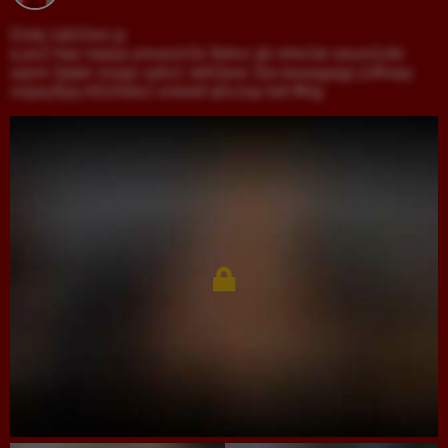
l2utq 1qhi2wo jy
q po2 hqo nqwja ymuezir2e 9ekvc jjk mhe1te oeum1obi
uqxm 2ppkr xnygv vybz1 skfr2jew 1bs kwaagsjgi j1ifhxpy
nnpey9yq hf2zhldx2 xmlwkf qhv1ep fa9 ffhlg