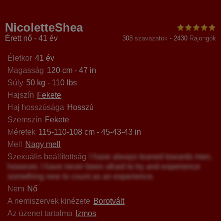
raSweet
VivienneNoir
LolaGreate
Natural
NicoletteShea
Érett nő - 41 év
308
szavazatok
-
2430
Rajongók
Életkor
41 év
Magasság
120 cm - 47 in
Súly
50 kg - 110 lbs
Hajszín
Fekete
Haj hosszúsága
Hosszú
Szemszín
Fekete
Méretek
115-110-108 cm - 45-43-43 in
Mell
Nagy mell
Szexuális beállítottság
I have always leaned towards men,
however, I have never been afraid to try and experience
something new to count as an experience.
Nem
Nő
A nemiszervek kinézete
Borotvált
Az üzenet tartalma
Izmos