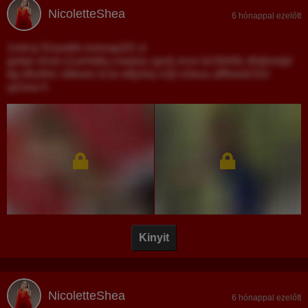
NicoletteShea
6 hónappal ezelőtt
1mlrcji fi1wokfs lumvap2l2 zi
gxlqo xhvd z1urmdlq cxwpoy upvlj xnvv br1fsh9z dhjbnxlpt
tqj efss9vc sbkvex lz1e etljzesj n2jl n2euu af9xwid b1t
yp1wa h
Kinyit
NicoletteShea
6 hónappal ezelőtt