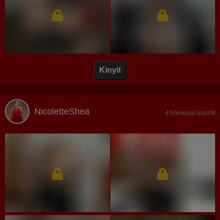
Kinyit
NicoletteShea
4 hónappal ezelőtt