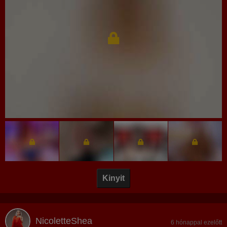
Kinyit
NicoletteShea
6 hónappal ezelőtt