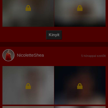
Kinyit
NicoletteShea
5 hónappal ezelőtt