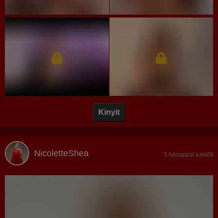
Kinyit
NicoletteShea
5 hónappal ezelőtt