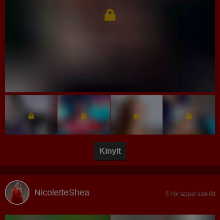
Kinyit
NicoletteShea
5 hónappal ezelőtt